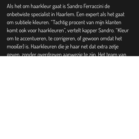
Als het om haarkleur gaat is Sandro Ferraccini de
onbetwiste specialist in Haarlem. Een expert als het gaat
om subtiele kleuren. “Tachtig procent van mijn klanten
komt ook voor haarkleuren”, vertelt kapper Sandro. “Kleur
om te accentueren, te corrigeren, of gewoon omdat het
mooi(er) is. Haarkleuren die je haar net dat extra zetje
geven, zonder overdreven aanwezig te zijn. Het team van
Sandro Ferraccini staat altijd open voor suggesties en
ideeën, want ook wij leren graag iets nieuws. Dus, heb je
een kapsel of een kleur gezien die je mooi vindt en wil je
weten of het bij jou past, laat het ons zien. In overleg
kunnen we dan de mogelijkheden bepalen.
“Ik wil je graag laten weten hoe het mooier kan.”