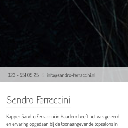
023 - 551 05 25
&
info@sandro-ferraccini.nl
Sandro Ferraccini
Kapper Sandro Ferraccini in Haarlem heeft het vak geleerd
en ervaring opgedaan bij de toonaangevende topsalons in