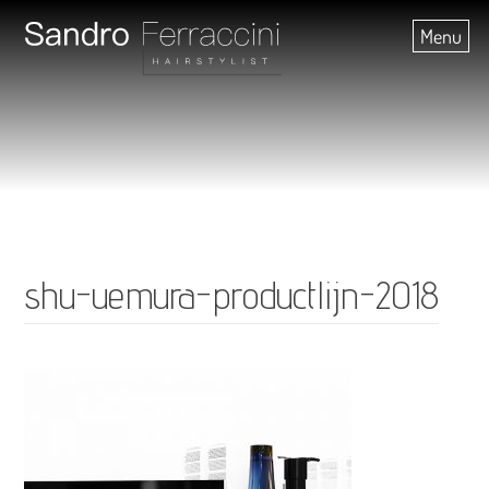
Skip
Menu
to
content
shu-uemura-productlijn-2018